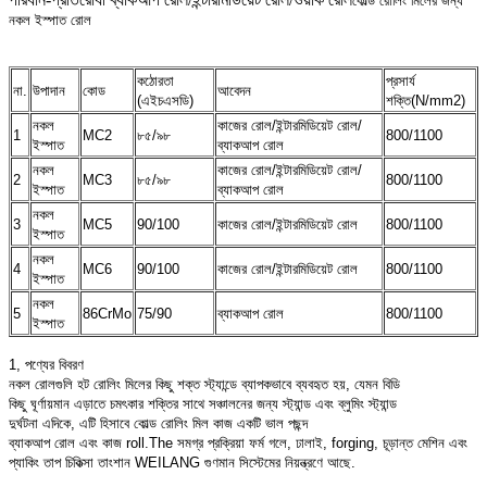
কোল্ড রোলিং মিলের জন্য
নকল ইস্পাত রোল
কঠোরতা
প্রসার্য
না.
উপাদান
কোড
আবেদন
(এইচএসডি)
শক্তি(N/mm2)
নকল
কাজের রোল/ইন্টারমিডিয়েট রোল/
1
MC2
৮৫/৯৮
800/1100
ইস্পাত
ব্যাকআপ রোল
নকল
কাজের রোল/ইন্টারমিডিয়েট রোল/
2
MC3
৮৫/৯৮
800/1100
ইস্পাত
ব্যাকআপ রোল
নকল
3
MC5
90/100
কাজের রোল/ইন্টারমিডিয়েট রোল
800/1100
ইস্পাত
নকল
4
MC6
90/100
কাজের রোল/ইন্টারমিডিয়েট রোল
800/1100
ইস্পাত
নকল
5
86CrMo
75/90
ব্যাকআপ রোল
800/1100
ইস্পাত
1, পণ্যের বিবরণ
নকল রোলগুলি হট রোলিং মিলের কিছু শক্ত স্ট্যান্ডে ব্যাপকভাবে ব্যবহৃত হয়, যেমন বিডি
কিছু ঘূর্ণায়মান এড়াতে চমৎকার শক্তির সাথে সঞ্চালনের জন্য স্ট্যান্ড এবং ব্লুমিং স্ট্যান্ড
দুর্ঘটনা এদিকে, এটি হিসাবে কোল্ড রোলিং মিল কাজ একটি ভাল পছন্দ
ব্যাকআপ রোল এবং কাজ roll.The সমগ্র প্রক্রিয়া ফর্ম গলে, ঢালাই, forging, চূড়ান্ত মেশিন এবং
প্যাকিং তাপ চিকিত্সা তাংশান WEILANG গুণমান সিস্টেমের নিয়ন্ত্রণে আছে.