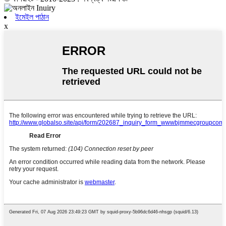
ইমেইল পাঠান
x