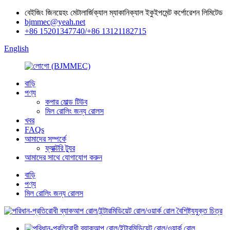
বেইজিং জিনয়েহং মেটালার্জিক্যাল ম্যাকানিক্যাল ইকুইপমেন্ট কর্পোরেশন লিমিটেড
bjmmec@yeah.net
+86 15201347740/+86 13121182715
English
বাড়ি
পণ্য
কপার মোল্ড টিউব
মিল রোলিং জন্য রোলস
খবর
FAQs
আমাদের সম্পর্কে
ফ্যাক্টরি ট্যুর
আমাদের সাথে যোগাযোগ করুন
বাড়ি
পণ্য
মিল রোলিং জন্য রোলস