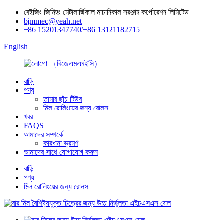
বেইজিং জিনিহং মেটালার্জিকাল মাচানিকাল সরঞ্জাম কর্পোরেশন লিমিটেড
bjmmec@yeah.net
+86 15201347740/+86 13121182715
English
বাড়ি
পণ্য
তামার ছাঁচ টিউব
মিল রোলিংয়ের জন্য রোলস
খবর
FAQS
আমাদের সম্পর্কে
কারখানা ভ্রমণ
আমাদের সাথে যোগাযোগ করুন
বাড়ি
পণ্য
মিল রোলিংয়ের জন্য রোলস