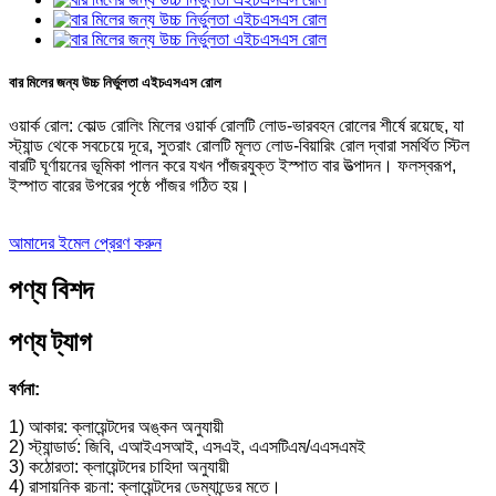
বার মিলের জন্য উচ্চ নির্ভুলতা এইচএসএস রোল
ওয়ার্ক রোল: কোল্ড রোলিং মিলের ওয়ার্ক রোলটি লোড-ভারবহন রোলের শীর্ষে রয়েছে, যা
স্ট্যান্ড থেকে সবচেয়ে দূরে, সুতরাং রোলটি মূলত লোড-বিয়ারিং রোল দ্বারা সমর্থিত স্টিল
বারটি ঘূর্ণায়নের ভূমিকা পালন করে যখন পাঁজরযুক্ত ইস্পাত বার উত্পাদন। ফলস্বরূপ,
ইস্পাত বারের উপরের পৃষ্ঠে পাঁজর গঠিত হয়।
আমাদের ইমেল প্রেরণ করুন
পণ্য বিশদ
পণ্য ট্যাগ
বর্ণনা:
1) আকার: ক্লায়েন্টদের অঙ্কন অনুযায়ী
2) স্ট্যান্ডার্ড: জিবি, এআইএসআই, এসএই, এএসটিএম/এএসএমই
3) কঠোরতা: ক্লায়েন্টদের চাহিদা অনুযায়ী
4) রাসায়নিক রচনা: ক্লায়েন্টদের ডেম্যান্ডের মতে।