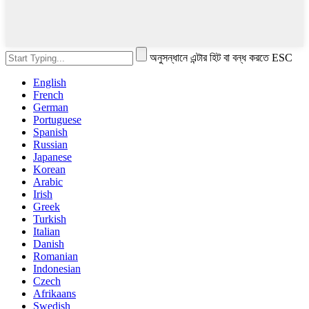
অনুসন্ধানে এন্টার হিট বা বন্ধ করতে ESC
English
French
German
Portuguese
Spanish
Russian
Japanese
Korean
Arabic
Irish
Greek
Turkish
Italian
Danish
Romanian
Indonesian
Czech
Afrikaans
Swedish