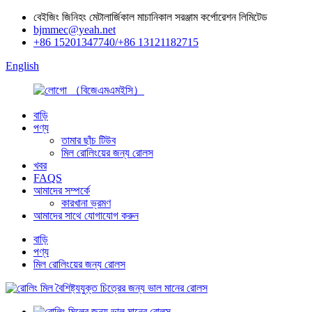
বেইজিং জিনিহং মেটালার্জিকাল মাচানিকাল সরঞ্জাম কর্পোরেশন লিমিটেড
bjmmec@yeah.net
+86 15201347740/+86 13121182715
English
বাড়ি
পণ্য
তামার ছাঁচ টিউব
মিল রোলিংয়ের জন্য রোলস
খবর
FAQS
আমাদের সম্পর্কে
কারখানা ভ্রমণ
আমাদের সাথে যোগাযোগ করুন
বাড়ি
পণ্য
মিল রোলিংয়ের জন্য রোলস