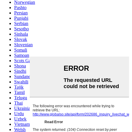
Norwegian
Pashto
Persian
Punjabi
Serbian
Sesotho
Sinhala
Slovak
Slovenian
Somali
Samoan
Scots Gaelic
Shona
Sindhi
Sundanese
Swahili
Tajik
Tamil
Telugu
Thai
Ukrainian
Urdu
Uzbek
Vietnamese
Welsh