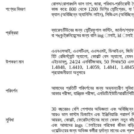
রোলস/রোলারগুলি ভাল তাপ, জারা, পরিধান-প্রতিরোধী বৈশি
পণ্যের বিবরণ
কাজ করে: 800 থেকে 1200 ডিগ্রি সেন্টিগ্রেড, যা 
ক্যাল (অবিচ্ছিন্ন অ্যানিলিং লাইন), সিজিএল (অবিচ্ছিন
ব্যারেল/টিউবের জন্য সেন্ট্রিফুগাল কাস্টিং, জার্নাল/শ্য
প্রক্রিয়া
বা শঙ্কু/ট্রুনিয়েন্সের জন্য বালি ing ালাই, ld ালাই 
এএনএসআই, এএসটিএম, এএসএমই, ডিআইএন, জিবি উপক
হিট রেজিস্ট্যান্ট অ্যালো, কোবাল্ট বেস অ্যালো, 
উপকরণ মান
এইচডাব্লু, 24/24 এনবিটিজআর, 50 সিআর/50 এ
1.4848, 1.4410, 1.4059, 1.4841, 1.4845,
প্রয়োজনীয়তা অনুসারে
আমাদের প্রতিটি পরিদর্শনের জন্য অভ্যন্তরীণ সুবিধা 
পরিদর্শন
আকার পরীক্ষা, যান্ত্রিক পরীক্ষা, এনডিটি/ইউটি/আরটি/পিট
30 বছরেরও বেশি পেশাদার অভিজ্ঞতা এবং অবিচ্ছিন্ন 
আরও ভাল কাস্টম ডিজাইন এবং ইঞ্জিনিয়ারিং পরামর্শ 
সুবিধা
আয়রন, কোবাল্ট, ফেরোটংস্টেনের মতো কেবল নতুন কাঁচ
এবং আমাদের ings ালাইয়ের পরিষেবা জীবন বাড়িয়
ওয়েল্ডিংয়ের জন্য অভিজ্ঞ কর্মীরা দুর্দান্ত মানের এবং প্রম্