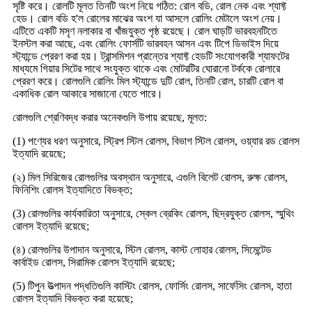
সৃষ্টি করে। রোলটি মূলত তিনটি অংশ নিয়ে গঠিত: রোল বডি, রোল নেক এবং শ্যাফ্ট
হেড। রোল বডি হ'ল রোলের মাঝের অংশ যা আসলে রোলিং মেটালে অংশ নেয়।
এটিতে একটি মসৃণ নলাকার বা খাঁজযুক্ত পৃষ্ঠ রয়েছে। রোল ঘাড়টি ভারবহনটিতে
ইনস্টল করা আছে, এবং রোলিং ফোর্সটি ভারবহন আসন এবং টিপে ডিভাইস দিয়ে
স্ট্যান্ডে প্রেরণ করা হয়। ট্রান্সমিশন প্রান্তের শ্যাফ্ট হেডটি সংযোগকারী শ্যাফটের
মাধ্যমে গিয়ার সিটের সাথে সংযুক্ত থাকে এবং মোটরটির ঘোরানো টর্ককে রোলারে
প্রেরণ করে। রোলগুলি রোলিং মিল স্ট্যান্ডে দুটি রোল, তিনটি রোল, চারটি রোল বা
একাধিক রোল আকারে সাজানো যেতে পারে।
রোলগুলি শ্রেণিবদ্ধ করার অনেকগুলি উপায় রয়েছে, মূলত:
(1) পণ্যের ধরণ অনুসারে, স্ট্রিপ স্টিল রোলস, বিভাগ স্টিল রোলস, ওয়্যার রড রোলস
ইত্যাদি রয়েছে;
(২) মিল সিরিজের রোলগুলির অবস্থান অনুসারে, এগুলি বিলেট রোলস, রুক্ষ রোলস,
ফিনিশিং রোলস ইত্যাদিতে বিভক্ত;
(3) রোলগুলির কার্যকারিতা অনুসারে, স্কেল ব্রেকিং রোলস, ছিদ্রযুক্ত রোলস, স্মুথিং
রোলস ইত্যাদি রয়েছে;
(৪) রোলগুলির উপাদান অনুসারে, স্টিল রোলস, কাস্ট লোহার রোলস, সিমেন্টেড
কার্বাইড রোলস, সিরামিক রোলস ইত্যাদি রয়েছে;
(5) টিপুন উত্পাদন পদ্ধতিগুলি কাস্টিং রোলস, ফোর্সিং রোলস, সার্ফেসিং রোলস, হাতা
রোলস ইত্যাদি বিভক্ত করা হয়েছে;