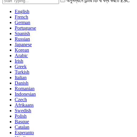
অনুসন্ধানে এন্টার হিট বা বন্ধ করতে ESC
English
French
German
Portuguese
Spanish
Russian
Japanese
Korean
Arabic
Irish
Greek
Turkish
Italian
Danish
Romanian
Indonesian
Czech
Afrikaans
Swedish
Polish
Basque
Catalan
Esperanto