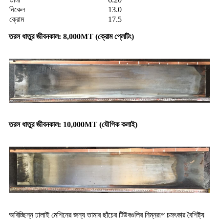
নিকেল
13.0
ক্রোম
17.5
তরল ধাতুর জীবনকাল: 8,000MT (ক্রোম প্লেটিং)
তরল ধাতুর জীবনকাল: 10,000MT (যৌগিক কলাই)
অবিচ্ছিন্ন ঢালাই মেশিনের জন্য তামার ছাঁচের টিউবগুলির নিম্নরূপ চমৎকার বৈশিষ্ট্য