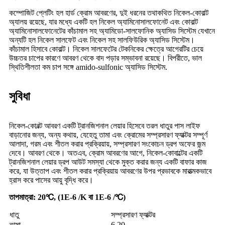
কম্পোজিট প্লেটিং হল হার্ড ক্রোম আবরণের, দুই ধরনের তথাকথিত নিকেল-কোবাল্ট
অ্যালয় রয়েছে, যার মধ্যে একটি হল নিকেল অ্যামিনোসালফোনেট এবং কোবাল্ট
অ্যামিনোসালফোনেটের কাঁচামাল সহ অ্যামিডো-সালফোনিক অ্যাসিড সিস্টেম যেখানে
অন্যটি হল নিকেল সালফেট এবং নিকেল সহ সালফিউরিক অ্যাসিড সিস্টেম।
কাঁচামাল হিসাবে কোবাল্ট। নিকেল সালফেটের টেকনিকের ক্ষেত্রে আগেরটির চেয়ে
উচ্চতর চাপের কারণে আবরণ থেকে বাদ পড়ার সম্ভাবনা রয়েছে। বিপরীতে, ভাল
স্থিতিশীলতা কম চাপ সঙ্গে amido-sulfonic অ্যাসিড সিস্টেম.
সুবিধা
নিকেল-কোবল্ট আবরণ একটি ট্রানজিশনাল লেয়ার হিসেবে তরল ধাতুর পাস লাইফ
বাড়ানোর জন্য, অন্য কথায়, যেহেতু তামা এবং ক্রোমের সম্প্রসারণ ফ্যাক্টর সম্পূর্ণ
আলাদা, গরম এবং শীতল করার প্রক্রিয়ায়, সম্প্রসারণ সংকোচন ড্রপ অফের জন্ম
দেবে। আবরণ থেকে। অতএব, ক্রোম আবরণের আগে, নিকেল-কোবাল্টের একটি
ট্রানজিশনাল লেয়ার ড্রপ আউট সমস্যা থেকে মুক্ত করার জন্য একটি বাফার কাজ
করে, যা উত্তাপ এবং শীতল করার প্রক্রিয়ায় আবরণের উপর প্রভাবকে মারাত্মকভাবে
হ্রাস করে পাসের আয়ু বৃদ্ধি করে।
তাপমাত্রা: 20℃, (1E-6 /K বা 1E-6 /℃)
ধাতু
সম্প্রসারণ ফ্যাক্টর
তামা
6.20