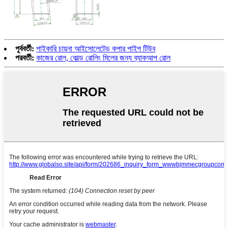
পূর্ববর্তী:
পাইকারি চায়না আইসোলেটেড কপার পাইপ টিউব
পরবর্তী:
কাজের রোল, কোল্ড রোলিং মিলের জন্য ব্যাকআপ রোল