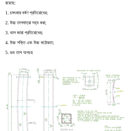
রয়েছে:
1. চমৎকার ঘর্ষণ প্রতিরোধের;
2. উচ্চ তাপমাত্রা সহ্য করা;
3. ভাল জারা প্রতিরোধের;
4. উচ্চ শক্তি এবং উচ্চ কঠোরতা;
5. গুড তাপ অপচয়