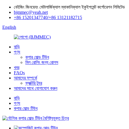
বেইজিং জিনয়েহং মেটালার্জিক্যাল ম্যাকানিক্যাল ইকুইপমেন্ট কর্পোরেশন লিমিটেড
bjmmec@yeah.net
+86 15201347740/+86 13121182715
English
বাড়ি
পণ্য
কপার মোল্ড টিউব
মিল রোলিং জন্য রোলস
খবর
FAQs
আমাদের সম্পর্কে
ফ্যাক্টরি ট্যুর
আমাদের সাথে যোগাযোগ করুন
বাড়ি
পণ্য
কপার মোল্ড টিউব