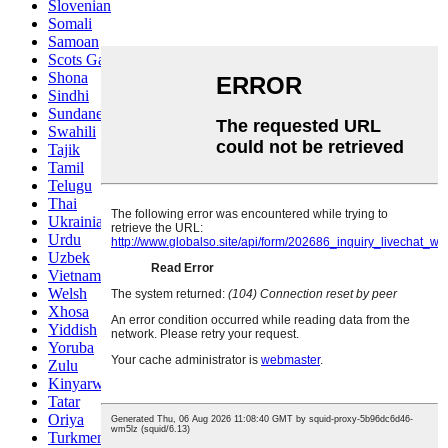
Slovenian
Somali
Samoan
Scots Gaelic
Shona
Sindhi
Sundanese
Swahili
Tajik
Tamil
Telugu
Thai
Ukrainian
Urdu
Uzbek
Vietnamese
Welsh
Xhosa
Yiddish
Yoruba
Zulu
Kinyarwanda
Tatar
Oriya
Turkmen