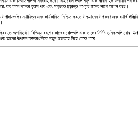
পূর্ণ সমর্থন এবং স্থিতিশীলতা সরবরাহ করে। এই রোলারগুলি মসৃণ এবং ধারাবাহিক উপাদান প্রক্
রে, যার ফলে দক্ষতা হ্রাস পায় এবং সম্ভবত চূড়ান্ত পণ্যের মানের সাথে আপস করে।
পাদানগুলির স্থায়িত্ব এবং কার্যকারিতা নিশ্চিত করতে উচ্চমানের উপকরণ এবং যথার্থ ইঞ্জিনি
ণ।
্রিয়াতে অপরিহার্য। বিভিন্ন ধরণের কাজের রোলগুলি এবং তাদের নির্দিষ্ট ভূমিকাগুলি বোঝা উত্
এবং তাদের উত্পাদন ক্ষমতাগুলিকে নতুন উচ্চতায় নিয়ে যেতে পারে।