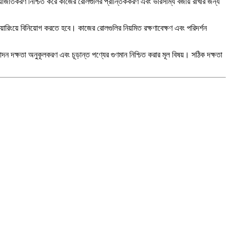
রিয়াজাতকরণ নিশ্চিত করে কাজের রোলগুলির প্রান্তিককরণ এবং ভারসাম্য বজায় রাখার জন্য
য়ারিংয়ে বিনিয়োগ করতে হবে। কাজের রোলগুলির নিয়মিত রক্ষণাবেক্ষণ এবং পরিদর্শন
পাদন দক্ষতা অনুকূলকরণ এবং চূড়ান্ত পণ্যের গুণমান নিশ্চিত করার মূল বিষয়। সঠিক দক্ষতা