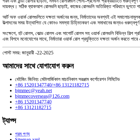
গরম এবং ঠান্ডা রোলার ছাড়াও, সমর্থন রোলারগুলি পোস্ট-প্রসেসিং প্রক্রিয়াটিতে গুরুত্ব
দায়বদ্ধ। সঠিক ব্যাকআপ রোলগুলি ছাড়াই, কাজের রোলগুলি অতিরিক্ত পরিধানে ভুগতে পা
আর্ট অফ ওয়ার্ক রোলগুলিতে দক্ষতা অর্জনের জন্য, নির্মাতাদের অবশ্যই এই সমালোচনামূলক উ
উত্পাদনের সময় উত্থাপিত যে কোনও সমস্যা চিহ্নিতকরণ এবং সমাধানের জন্যও গুরুত্বপূর্
সংক্ষেপে, হট রোলস, কোল্ড রোলস এবং সাপোর্ট রোলস সহ ওয়ার্ক রোলগুলি বিভিন্ন শিল্প প্রক
এবং বিশদে মনোযোগের সাথে, নির্মাতারা ওয়ার্ক রোল প্রযুক্তিতে দক্ষতা অর্জন করতে পারে 
পোস্ট সময়: জানুয়ারী -22-2025
আমাদের সাথে যোগাযোগ করুন
বেইজিং জিনিহং মেটালার্জিকাল মাচানিকাল সরঞ্জাম কর্পোরেশন লিমিটেড
+86 15201347740/+86 13121182715
bjmmec@yeah.net
bjmmecoverseas@126.com
+86 15201347740
+86 13121182715
ট্যাগ্স
গরম পণ্য
Sitemap.xml