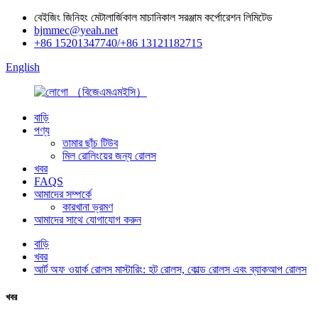
বেইজিং জিনিহং মেটালার্জিকাল মাচানিকাল সরঞ্জাম কর্পোরেশন লিমিটেড
bjmmec@yeah.net
+86 15201347740/+86 13121182715
English
বাড়ি
পণ্য
তামার ছাঁচ টিউব
মিল রোলিংয়ের জন্য রোলস
খবর
FAQS
আমাদের সম্পর্কে
কারখানা ভ্রমণ
আমাদের সাথে যোগাযোগ করুন
বাড়ি
খবর
আর্ট অফ ওয়ার্ক রোলস মাস্টারিং: হট রোলস, কোল্ড রোলস এবং ব্যাকআপ রোলস
খবর